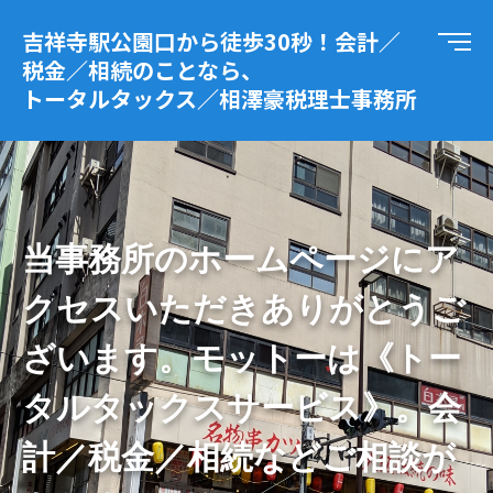
吉祥寺駅公園口から徒歩30秒！会計／
税金／相続のことなら、
トータルタックス／相澤豪税理士事務所
当事務所のホームページにア
クセスいただきありがとうご
ざいます。モットーは《トー
タルタックスサービス》。会
計／税金／相続などご相談が