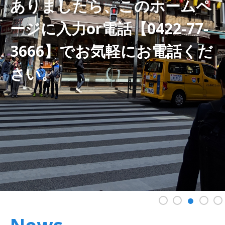
ありましたら、このホームペ
ージに入力or電話【0422-77-
3666】でお気軽にお電話くだ
さい。
1
2
4
3