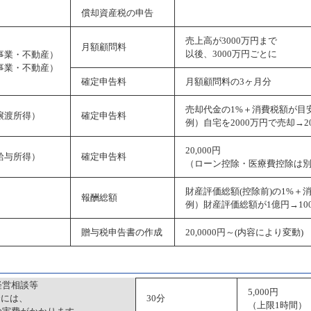
償却資産税の申告
売上高が3000万円まで 2
月額顧問料
以後、3000万円ごとに 
事業・不動産）
事業・不動産）
確定申告料
月額顧問料の3ヶ月分
売却代金の1%＋消費税額が目
譲渡所得）
確定申告料
例）自宅を2000万円で売却→
20,000円
給与所得）
確定申告料
（ローン控除・医療費控除は
財産評価総額(控除前)の1%＋
報酬総額
例）財産評価総額が1億円→10
贈与税申告書の作成
20,0000円～(内容により変動)
経営相談等
5,000円
合には、
30分
（上限1時間）