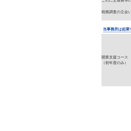
これに交通費等
税務調査の立会
当事務所は起業
開業支援コース
（初年度のみ）