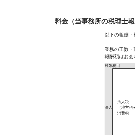
料金（当事務所の税理士報
以下の報酬・
業務の工数・
報酬額はお会
対象
税目
法人税
法人
（地方税
消費税