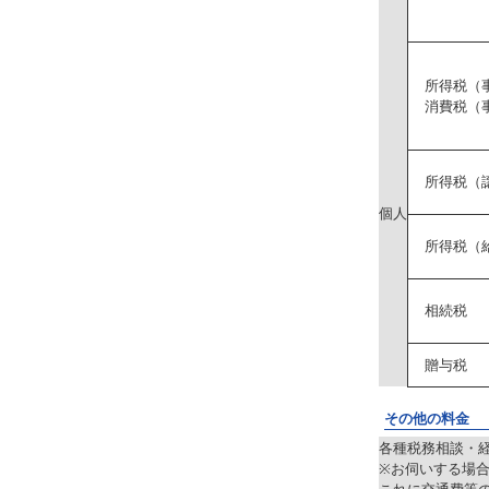
所得税（
消費税（
所得税（
個人
所得税（
相続税
贈与税
その他の料金
各種税務相談・
※お伺いする場