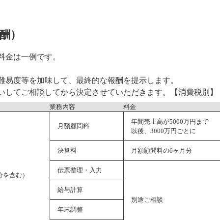
酬）
料金は一例です。
難易度等を加味して、最終的な報酬を提示します。
いしてご相談してから決定させていただきます。【消費税別】
業務内容
料金
年間売上高が5000万円まで 3
月額顧問料
以後、3000万円ごとに 
決算料
月額顧問料の6ヶ月分
伝票整理・入力
分を含む）
給与計算
別途ご相談
年末調整