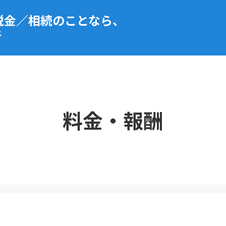
税金／相続のことなら、
所
料金・報酬